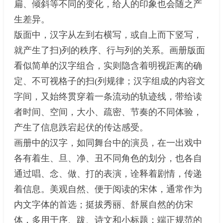
扁、倾斜等不同的变化，给人的印象也会随之产
生差异。
版面中，汉字从左到右横写，或自上而下竖写，
就产生了扫)列的秩序、行与列的关系。画册版面
看似简单的汉字组合，实则隐含着明视距离的确
定、不可视格子的扫(列规律；汉字组成的内容文
字间，又始终贯穿着一条流动的轨迹线，带给读
者时间、空间，大小、疏密、节奏的不同体验，
产生了信息跌宕起伏的传达感受。
画册中的汉字，如同舞台中的演员，在一出戏中
各有着生、旦、净、丑不同角色的划分，也各自
通过唱、念、做、打的表演，诠释着剧情，传递
着信息。美观自然、便于阅读的宋体，通常作为
内文字体的首选；挺拔秀丽、舒展自然的仿宋
体，多用于序、跋、诗文和小标题；端正规范的