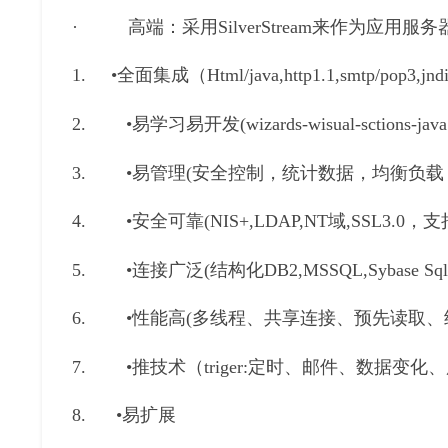
· 高端：采用SilverStream来作为应用
1. •全面集成（Html/java,http1.1,smtp/pop3,jndi/
2. •易学习易开发(wizards-wisual-sctions-java
3. •易管理(安全控制，统计数据，均衡负
4. •安全可靠(NIS+,LDAP,NT域,SSL3.0，
5. •连接广泛(结构化DB2,MSSQL,Sybase Sql
6. •性能高(多线程、共享连接、预先读取、结
7. •推技术（triger:定时、邮件、数据
8. •易扩展